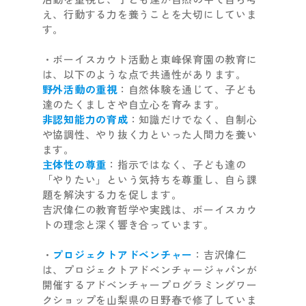
え、行動する力を養うことを大切にしていま
す。
・ボーイスカウト活動と東峰保育園の教育に
は、以下のような点で共通性があります。
野外活動の重視
：自然体験を通じて、子ども
達のたくましさや自立心を育みます。
非認知能力の育成
：知識だけでなく、自制心
や協調性、やり抜く力といった人間力を養い
ます。
主体性の尊重
：指示ではなく、子ども達の
「やりたい」という気持ちを尊重し、自ら課
題を解決する力を促します。
吉沢偉仁の教育哲学や実践は、ボーイスカウ
トの理念と深く響き合っています。
・
プロジェクトアドベンチャー
：吉沢偉仁
は、プロジェクトアドベンチャージャパンが
開催するアドベンチャープログラミングワー
クショップを山梨県の日野春で修了していま