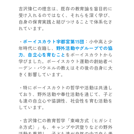
吉沢偉仁の理念は、既存の教育論を盲目的に
受け入れるのではなく、それらを深く学び、
自身の保育実践と結びつけることで体系化さ
れています。
・
ボーイスカウト宇都宮第15団
：小中高と少
年時代に在籍し、
野外活動やグループでの協
力、自立心を育むこと
をボーイスカウトから
学びました。ボーイスカウト運動の創始者ベ
ーデン・パウエルの教えはその後の自身に大
きく影響しています。
・特にボーイスカウトの哲学や活動は共通し
ており、野外活動や奉仕活動を通じて、子ど
も達の自立心や協調性、社会性を育む活動を
しています。
・吉沢偉仁の教育哲学「東峰方式（ヒガシミ
ネ方式）」も、キャンプや沢登りなどの野外
活動を重視し、子ども達が自然の中で自ら考