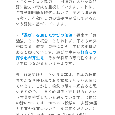
ュニケーション能力」「回復力」といった非
認知能力の育成を重視しています。これは、
将来予測困難な時代において、子ども達が自
ら考え、行動する力の重要性が増していると
いう認識に基づいています。
・
「遊び」を通じた学びの価値
：従来の「お
勉強」という概念にとらわれず、子どもが夢
中になる「遊び」の中にこそ、学びの本質が
あると捉えています。遊びの中から
好奇心や
探求心が芽生え
、それが将来の専門性やキャ
リアにつながるという考えです。
※「非認知能力」という言葉は、日本の教育
界でかなり使われており認知度も高いと感じ
ています。しかし、伯父の話も一理あると思
いますので、「自立的思考・行動能力」とい
う言葉を推奨したいと思っています。（伯父
の話については、2025.8.12投稿の「非認知能
力を育む保育について」をご覧ください。）
https://higashimine.net/houshiki07/