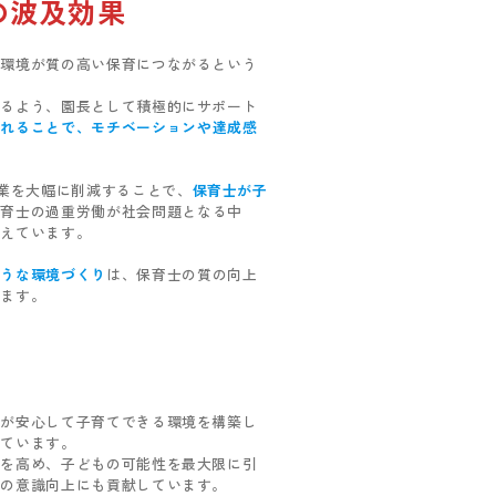
の波及効果
る環境が質の高い保育につながるという
きるよう、園長として積極的にサポート
されることで、モチベーションや達成感
作業を大幅に削減することで、
保育士が子
保育士の過重労働が社会問題となる中
与えています。
ような環境づくり
は、保育士の質の向上
います。
者が安心して子育てできる環境を構築し
しています。
性を高め、子どもの可能性を最大限に引
ての意識向上にも貢献しています。