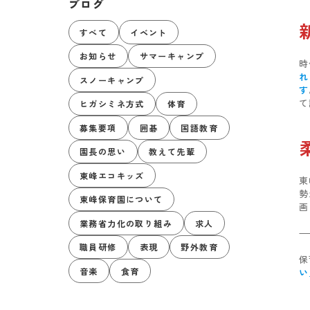
ブログ
すべて
イベント
お知らせ
サマーキャンプ
時
れ
スノーキャンプ
す
て
ヒガシミネ方式
体育
募集要項
囲碁
国語教育
園長の思い
教えて先輩
東峰エコキッズ
東
勢
東峰保育園について
画
業務省力化の取り組み
求人
職員研修
表現
野外教育
保
音楽
食育
い