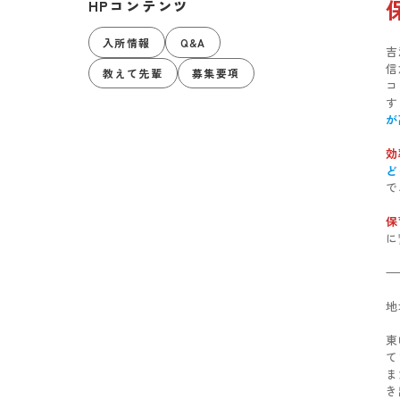
HPコンテンツ
入所情報
Q&A
吉
信
教えて先輩
募集要項
コ
す
が
効
ど
で
保
に
地
東
て
ま
き