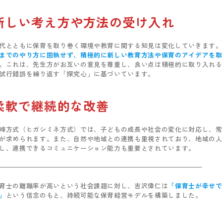
新しい考え方や方法の受け入れ
代とともに保育を取り巻く環境や教育に関する知見は変化していきます
までのやり方に固執せず、積極的に新しい教育方法や保育のアイデアを
。これは、先生方がお互いの意見を尊重し、良い点は積極的に取り入れ
試行錯誤を繰り返す「探究心」に基づいています。
柔軟で継続的な改善
峰方式（ヒガシミネ方式）では、子どもの成長や社会の変化に対応し、
が求められます。また、自然や地域との連携も重視されており、地域の
し、連携できるコミュニケーション能力も重要とされています。
育士の離職率が高いという社会課題に対し、吉沢偉仁は
「保育士が幸せ
」
という信念のもと、持続可能な保育経営モデルを構築しました。