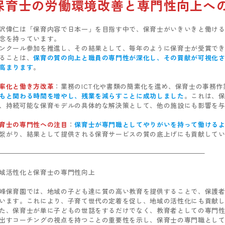
保育士の労働環境改善と専門性向上へ
沢偉仁は「保育内容で日本一」を目指す中で、保育士がいきいきと働け
念を持っています。
ンクール参加を推進し、その結果として、毎年のように保育士が受賞で
ることは、
保育の質の向上と職員の専門性が深化し、その貢献が可視化
高まります
。
率化と働き方改革
：業務のICT化や書類の簡素化を進め、保育士の事務
もと関わる時間を増やし、残業を減らすことに成功しました
。これは、
、持続可能な保育モデルの具体的な解決策として、他の施設にも影響を
育士の専門性への注目
：
保育士が専門職としてやりがいを持って働ける
繋がり、結果として提供される保育サービスの質の底上げにも貢献して
域活性化と保育士の専門性向上
峰保育園では、地域の子ども達に質の高い教育を提供することで、保護
います。これにより、子育て世代の定着を促し、地域の活性化にも貢献
た、保育士が単に子どもの世話をするだけでなく、教育者としての専門
出すコーチングの視点を持つことの重要性を示し、保育士の専門職とし