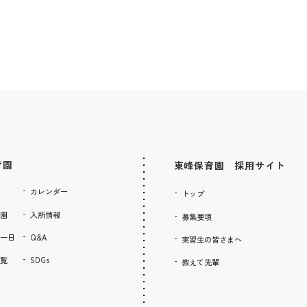
育園
東峰保育園 採用サイト
カレンダー
トップ
園
入所情報
募集要項
一日
Q&A
実習生の皆さまへ
覧
SDGs
教えて先輩