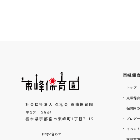
東峰保
トップ
東峰保育
社会福祉法人 久祐会 東峰保育園
保育園の
〒321-0946
ブログ一
栃木県宇都宮市東峰町1丁目7−15
イベント
お問い合わせ
施設案内