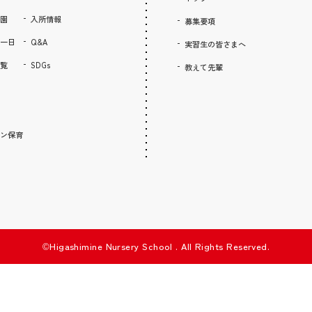
園
入所情報
募集要項
一日
Q&A
実習生の皆さまへ
覧
SDGs
教えて先輩
ン保育
©Higashimine Nursery School . All Rights Reserved.