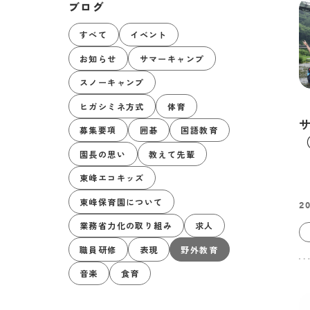
ブログ
すべて
イベント
お知らせ
サマーキャンプ
スノーキャンプ
ヒガシミネ方式
体育
募集要項
囲碁
国語教育
（
園長の思い
教えて先輩
東峰エコキッズ
東峰保育園について
20
業務省力化の取り組み
求人
職員研修
表現
野外教育
音楽
食育