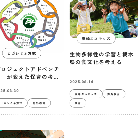
東峰エコキッズ
生物多様性の学習と栃木
ヒガシミネ方式
県の食文化を考える
プロジェクトアドベンチ
ャーが変えた保育の考え
2025.08.14
方
25.08.30
東峰エコキッズ
野外教育
ヒガシミネ方式
野外教育
食育