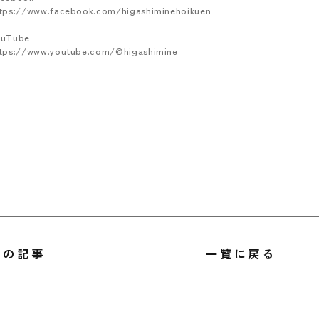
tps://www.facebook.com/higashiminehoikuen
ouTube
tps://www.youtube.com/@higashimine
前の記事
一覧に戻る