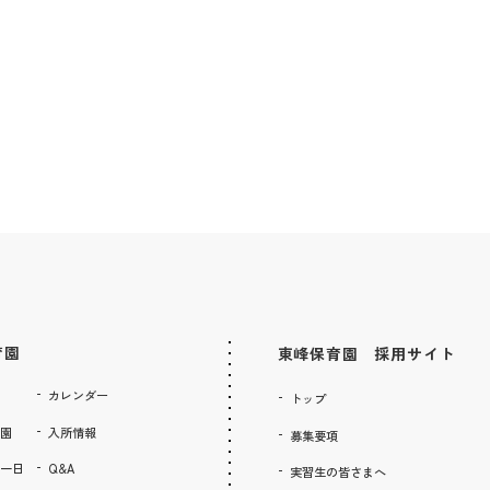
育園
東峰保育園 採用サイト
カレンダー
トップ
園
入所情報
募集要項
一日
Q&A
実習生の皆さまへ