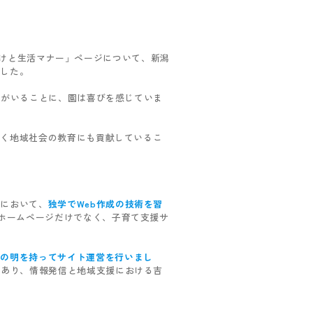
しつけと生活マナー」ページについて、新潟
ました。
方がいることに、園は喜びを感じていま
広く地域社会の教育にも貢献しているこ
期において、
独学でWeb作成の技術を習
ホームページだけでなく、子育て支援サ
見の明を持ってサイト運営を行いまし
であり、情報発信と地域支援における吉