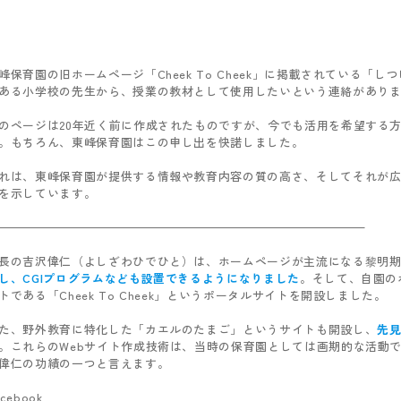
峰保育園の旧ホームページ「Cheek To Cheek」に掲載されている「
ある小学校の先生から、授業の教材として使用したいという連絡があり
のページは20年近く前に作成されたものですが、今でも活用を希望する
。もちろん、東峰保育園はこの申し出を快諾しました。
れは、東峰保育園が提供する情報や教育内容の質の高さ、そしてそれが
を示しています。
長の吉沢偉仁（よしざわひでひと）は、ホームページが主流になる黎明
し、CGIプログラムなども設置できるようになりました
。そして、自園の
トである「Cheek To Cheek」というポータルサイトを開設しました。
た、野外教育に特化した「カエルのたまご」というサイトも開設し、
先
。これらのWebサイト作成技術は、当時の保育園としては画期的な活動
偉仁の功績の一つと言えます。
acebook