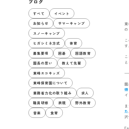
ブログ
すべて
イベント
お知らせ
サマーキャンプ
東
の
スノーキャンプ
こ
ヒガシミネ方式
体育
す
募集要項
囲碁
国語教育
こ
と
園長の思い
教えて先輩
東峰エコキッズ
東峰保育園について
園
得
業務省力化の取り組み
求人
イ
職員研修
表現
野外教育
ま
た
音楽
食育
沢
F