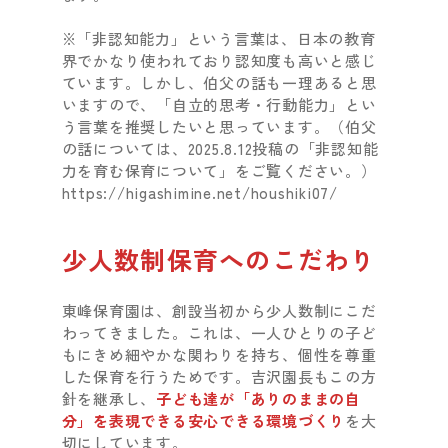
※「非認知能力」という言葉は、日本の教育
界でかなり使われており認知度も高いと感じ
ています。しかし、伯父の話も一理あると思
いますので、「自立的思考・行動能力」とい
う言葉を推奨したいと思っています。（伯父
の話については、2025.8.12投稿の「非認知能
力を育む保育について」をご覧ください。）
https://higashimine.net/houshiki07/
少人数制保育へのこだわり
東峰保育園は、創設当初から少人数制にこだ
わってきました。これは、一人ひとりの子ど
もにきめ細やかな関わりを持ち、個性を尊重
した保育を行うためです。吉沢園長もこの方
針を継承し、
子ども達が「ありのままの自
分」を表現できる安心できる環境づくり
を大
切にしています。