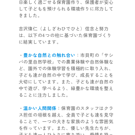
日楽しく過ごせる保育園作り、保護者が安心
して子どもを預けられる環境作りに尽力して
きました。
吉沢偉仁（よしざわひでひと）信念と努力
は、以下の4つの柱に基づいた保育園づくり
に結実しています。
・
豊かな自然との触れ合い
：市貝町の「サシ
バの里自然学校」での農業体験や自然体験な
ど、園外での体験学習を積極的に取り入れ、
子ども達が自然の中で学び、成長することを
大切にしています。また、子ども達が自然の
中で遊び、学べるよう、緑豊かな環境を整え
ることに注力しました。
・
温かい人間関係
：保育園のスタッフはクラ
ス担任の垣根を越え、全員で子ども達を見守
ることで、一つの大きな家族のような雰囲気
を作っています。また、優しい先生たちが、
子ども達一人ひとりに寄り添い、愛情を持っ