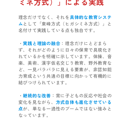
ミネ方式）」による実践
理念だけでなく、それを
具体的な教育システ
ム
として「東峰方式（ヒガシミネ方式）」と
名付けて実践している点も独自です。
・
実践と理論の融合
：理念だけにとどまら
ず、それがどのように日々の保育で具現化さ
れているかを明確に示しています。体操、音
楽、美術、漢字仮名交じり教育、野外教育な
ど、一見バラバラに見える要素が、非認知能
力育成という共通の目標に向かって有機的に
結びつけられています。
・
継続的な改善
：常に子どもの反応や社会の
変化を見ながら、
方式自体も進化させている
点
が、単なる一過性のブームではない強みと
なっています。