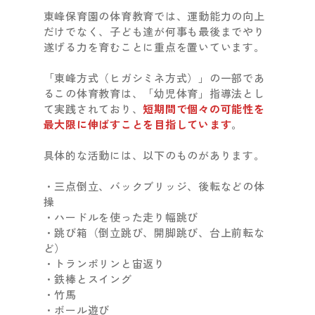
東峰保育園の体育教育では、運動能力の向上
だけでなく、子ども達が何事も最後までやり
遂げる力を育むことに重点を置いています。
「東峰方式（ヒガシミネ方式）」の一部であ
るこの体育教育は、「幼児体育」指導法とし
て実践されており、
短期間で個々の可能性を
最大限に伸ばすことを目指しています
。
具体的な活動には、以下のものがあります。
・三点倒立、バックブリッジ、後転などの体
操
・ハードルを使った走り幅跳び
・跳び箱（倒立跳び、開脚跳び、台上前転な
ど）
・トランポリンと宙返り
・鉄棒とスイング
・竹馬
・ボール遊び