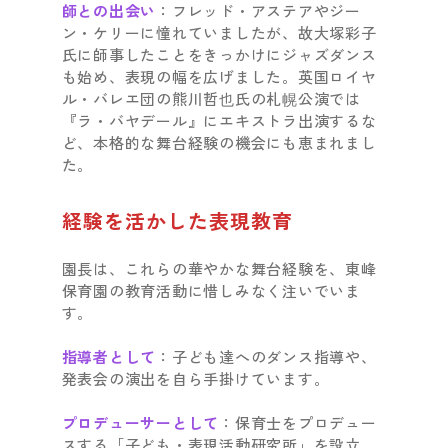
師との出会い
：フレッド・アステアやジー
ン・ケリーに憧れていましたが、故大塚彩子
氏に師事したことをきっかけにジャズダンス
も始め、表現の幅を広げました。英国ロイヤ
ル・バレエ団の熊川哲也氏の札幌公演では
『ラ・バヤデール』にエキストラ出演するな
ど、本格的な舞台経験の機会にも恵まれまし
た。
経験を活かした表現教育
園長は、これらの華やかな舞台経験を、東峰
保育園の教育活動に惜しみなく注いでいま
す。
指導者として
：子ども達へのダンス指導や、
発表会の演出を自ら手掛けています。
プロデューサーとして
：保育士をプロデュー
スする「子ども・表現活動研究所」を設立