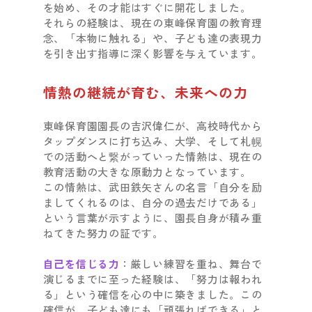
を始め、その才能はすぐに開花しました。
それらの経験は、現在の東峰保育園の教育理
念、「本物に触れる」や、子ども達の表現力
を引き出す指導に深く影響を与えています。
情熱の継続が育む、未来への力
東峰保育園園長の吉沢偉仁が、高校時代から
タップダンスに打ち込み、大学、そして札幌
での活動へと繋がっていった情熱は、現在の
教育活動の大きな原動力となっています。
この情熱は、武田鉄矢さんの名言「自分を励
ましてくれるのは、自分の過去だけである」
という言葉が示すように、園長自身が積み重
ねてきた努力の証です。
自己を信じる力
：厳しい練習を重ね、舞台で
演じるまでに至った経験は、「努力は報われ
る」という確信を心の中に築きました。この
確信が、子ども達にも「頑張ればできる」と