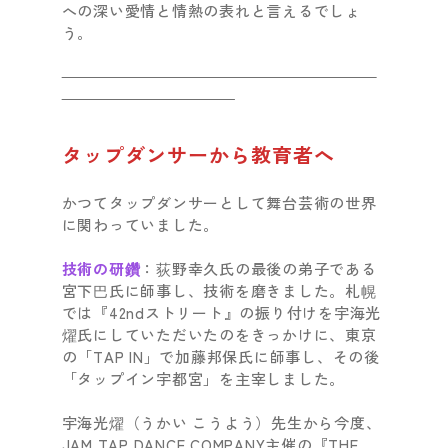
への深い愛情と情熱の表れと言えるでしょ
う。
タップダンサーから教育者へ
かつてタップダンサーとして舞台芸術の世界
に関わっていました。
技術の研鑽
：荻野幸久氏の最後の弟子である
宮下巴氏に師事し、技術を磨きました。札幌
では『42ndストリート』の振り付けを宇海光
燿氏にしていただいたのをきっかけに、東京
の「TAP IN」で加藤邦保氏に師事し、その後
「タップイン宇都宮」を主宰しました。
宇海光燿（うかい こうよう）先生から今度、
JAM TAP DANCE COMPANY主催の『THE