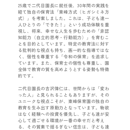
25歳で二代目園長に就任後、30年間の実践を
経て独自の保育法「東峰方式（ヒガシミネ方
式）」を考案しました。これは、子ども達一
人ひとりの「できた！」という成功体験を重
視し、将来、幸せな人生を歩むための「非認
知能力（自立的思考・行動能力）」を育むこ
とを目的としています。特定の教育法に対す
る批判的な視点も持ち、画一的な指導ではな
く、個性を尊重する「令和の保育」を追求し
ています。また、保育士の個性も尊重し、園
全体で教育の質を高めようとする姿勢も特徴
的です。
二代目園長の吉沢偉仁は、世間からは「変わ
った人」と見られることもありますが、その
ユニークな視点こそが、東峰保育園の独自の
教育を生み出す原動力となっています。物欲
はなく経験への投資を優先し、子ども達が安
心して過ごせる環境が一番の幸せだと考え
る、その質素で揺るぎない信念は、子ども達