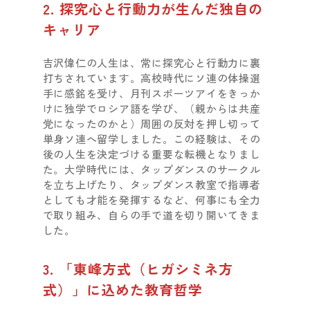
2. 探究心と行動力が生んだ独自の
キャリア
吉沢偉仁の人生は、常に探究心と行動力に裏
打ちされています。高校時代にソ連の体操選
手に感銘を受け、月刊スポーツアイをきっか
けに独学でロシア語を学び、（親からは共産
党になったのかと）周囲の反対を押し切って
単身ソ連へ留学しました。この経験は、その
後の人生を決定づける重要な転機となりまし
た。大学時代には、タップダンスのサークル
を立ち上げたり、タップダンス教室で指導者
としても才能を発揮するなど、何事にも全力
で取り組み、自らの手で道を切り開いてきま
した。
3. 「東峰方式（ヒガシミネ方
式）」に込めた教育哲学