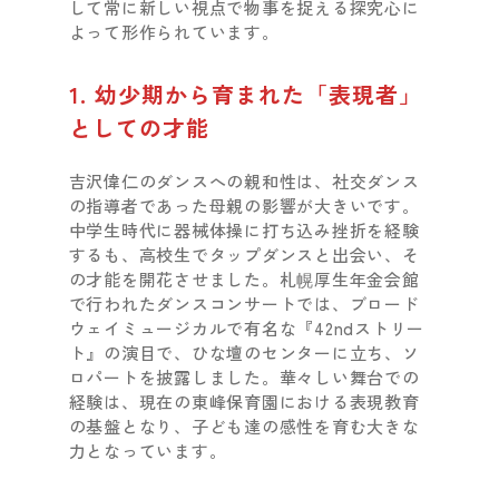
して常に新しい視点で物事を捉える探究心に
よって形作られています。
1. 幼少期から育まれた「表現者」
としての才能
吉沢偉仁のダンスへの親和性は、社交ダンス
の指導者であった母親の影響が大きいです。
中学生時代に器械体操に打ち込み挫折を経験
するも、高校生でタップダンスと出会い、そ
の才能を開花させました。札幌厚生年金会館
で行われたダンスコンサートでは、ブロード
ウェイミュージカルで有名な『42ndストリー
ト』の演目で、ひな壇のセンターに立ち、ソ
ロパートを披露しました。華々しい舞台での
経験は、現在の東峰保育園における表現教育
の基盤となり、子ども達の感性を育む大きな
力となっています。