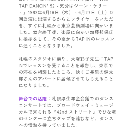
TAP DANCIN’ 92～気分はジーン・ケリー
～』1992年6月18日（木）～6月27日（土）13
回公演に出演するからとフライヤーをいただ
き、すぐに札幌から東京芸術劇場に向かいま
した。舞台終了後、楽屋に向かい加藤邦保氏
に挨拶をして、その夏からTAP INのレッスン
に通うこととなりました。
札幌のスタジオに戻り、大塚彩子先生にTAP
INでレッスンを受けることを報告し、東京で
の滞在を相談したところ、快くご長男の健太
郎さんのアパートに居候させてもらえること
になりました。
舞台での活躍
：札幌厚生年金会館でのダンス
コンサートでは、ブロードウェイ・ミュージ
カルで知られる『42nd ストリート』でひな壇
のセンターに立ちタップを踏むなど、ダンス
への情熱を持っていました。