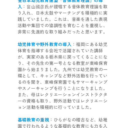
全日本幼児教育連盟「音体教育理論」の導
入
：畠山國彦氏が提唱する音体教育理論を取
り入れ、日本太鼓やマーチングを積極的に実
践していました。これは、音楽を通した表現
活動や集団での協調性を育むことを重視し、
非常に先進的な取り組みだったと思います。
幼児体育や野外教育の導入
：福岡にある幼児
体育を指導する会社で活躍されていた講師
が、実家のある栃木県に戻ってくることにな
り、その先生の第一号となる教室が東峰保育
園から始まりました。九州では幼児教育の一
環として、キャンプなど野外活動を行ってい
るのを聞き、東峰保育園でもサマーキャンプ
やスノーキャンプを行うことになりました。
また、母はレクリエーションインストラクタ
ーの資格も取り、野外活動ではレクリエーシ
ョン活動を積極的に行っていました。
基礎教育の重視
：ひらがなの稽古など、幼稚
園で行われるような基礎的な教育にも力を入