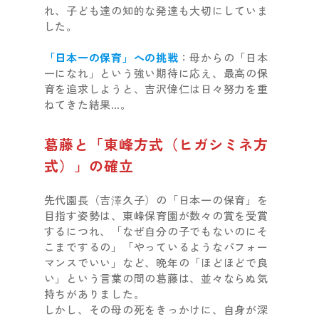
れ、子ども達の知的な発達も大切にしていま
した。
「日本一の保育」への挑戦
：母からの「日本
一になれ」という強い期待に応え、最高の保
育を追求しようと、吉沢偉仁は日々努力を重
ねてきた結果…。
葛藤と「東峰方式（ヒガシミネ方
式）」の確立
先代園長（吉澤久子）の「日本一の保育」を
目指す姿勢は、東峰保育園が数々の賞を受賞
するにつれ、「なぜ自分の子でもないのにそ
こまでするの」「やっているようなパフォー
マンスでいい」など、晩年の「ほどほどで良
い」という言葉の間の葛藤は、並々ならぬ気
持ちがありました。
しかし、その母の死をきっかけに、自身が深