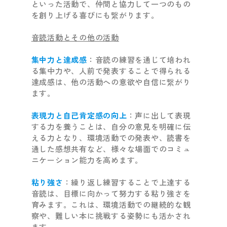
といった活動で、仲間と協力して一つのもの
を創り上げる喜びにも繋がります。
音読活動とその他の活動
集中力と達成感
：音読の練習を通じて培われ
る集中力や、人前で発表することで得られる
達成感は、他の活動への意欲や自信に繋がり
ます。
表現力と自己肯定感の向上
：声に出して表現
する力を養うことは、自分の意見を明確に伝
える力となり、環境活動での発表や、読書を
通した感想共有など、様々な場面でのコミュ
ニケーション能力を高めます。
粘り強さ
：繰り返し練習することで上達する
音読は、目標に向かって努力する粘り強さを
育みます。これは、環境活動での継続的な観
察や、難しい本に挑戦する姿勢にも活かされ
ます。