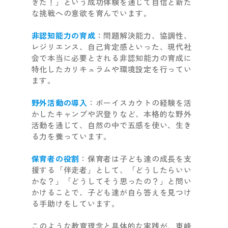
きた！」という成功体験を通じて自信と新た
な挑戦への意欲を育んでいます。
非認知能力の育成
：問題解決能力、協調性、
レジリエンス、自己肯定感といった、現代社
会で本当に必要とされる非認知能力の育成に
特化したカリキュラムや環境設定を行ってい
ます。
野外活動の導入
：ボーイスカウトの経験を活
かしたキャンプや沢登りなど、本格的な野外
活動を通じて、自然の中で五感を使い、生き
る力を養っています。
保育者の役割
：保育者は子ども達の成長を支
援する「伴走者」として、「どうしたらいい
かな？」「どうしてそう思ったの？」と問い
かけることで、子ども達が自ら答えを見つけ
る手助けをしています。
このような教育理念と具体的な実践が、東峰